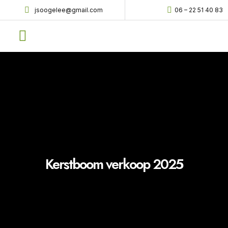
jsoogelee@gmail.com
06 – 22 51 40 83
EKO Kerstbomen
Verzorging en tips
Kerstboom verkoop 2025