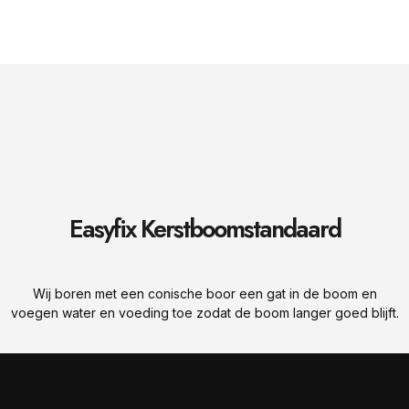
Easyfix Kerstboomstandaard
Easyfix Antraciet
Easyfix Groen
Easyfix Rood
€30
€30
€30
Wij boren met een conische boor een gat in de boom en
voegen water en voeding toe zodat de boom langer goed blijft.