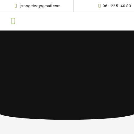
jsoogelee@gmail.com
06 – 22 51 40 83
EKO Kerstbomen
Verzorging en tips